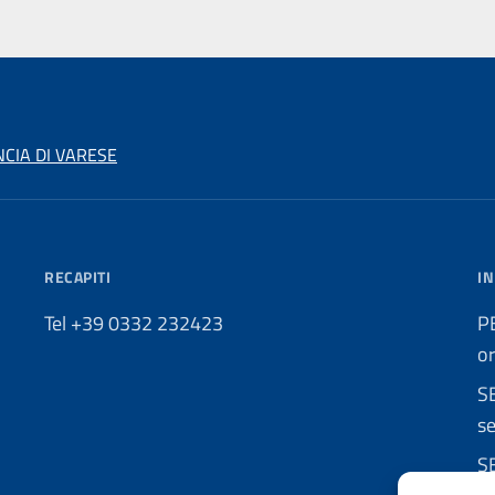
NCIA DI VARESE
RECAPITI
IN
Tel +39 0332 232423
P
o
S
se
S