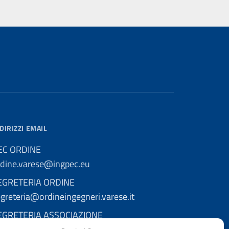
DIRIZZI EMAIL
EC ORDINE
rdine.varese@ingpec.eu
EGRETERIA ORDINE
greteria@ordineingegneri.varese.it
EGRETERIA ASSOCIAZIONE