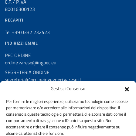
C.F. / P.IVA
80016300123
RECAPITI
Tel +39 0332 232423
INDIRIZZI EMAIL
PEC ORDINE
ordine.varese@ingpec.eu
SEGRETERIA ORDINE
segreteria@ordineingegneri.varese.it
Gestisci Consenso
SEGRETERIA ASSOCIAZIONE
associazione@ordineingegneri.varese.it
Per fornire le migliori esperienze, utilizziamo tecnologie come i cookie
PEC ASSOCIAZIONE
per memorizzare e/o accedere alle informazioni del dispositivo. Il
assingva@pec.it
consenso a queste tecnologie ci permetterà di elaborare dati come il
comportamento di navigazione o ID unici su questo sito. Non
acconsentire o ritirare il consenso può influire negativamente su
alcune caratteristiche e funzioni.